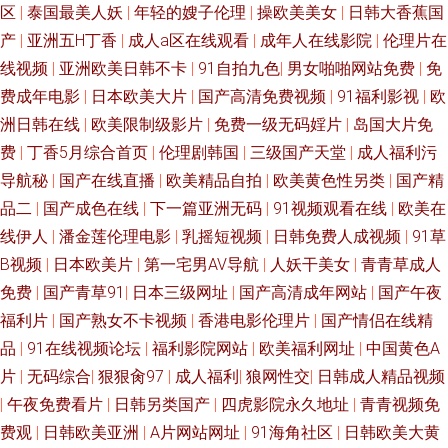
区
|
泰国最美人妖
|
年轻的嫂子伦理
|
操欧美美女
|
日韩大香蕉国
产
|
亚洲五H丁香
|
成人a区在线观看
|
成年人在线影院
|
伦理片在
色色狼美日 伊人老司 夜里操成人导航 久久日韩人妻丝袜一区 蜜桃视频在线
线视频
|
亚洲欧美日韩不卡
|
91自拍九色
|
男女啪啪网站免费
|
免
费成年电影
|
日本欧美大片
|
国产高清免费视频
|
91福利影视
|
欧
看 91福利视频导航栏 在线不卡的AV初 日韩成人无码久久精品 青青草原在线
洲日韩在线
|
欧美限制级影片
|
免费一级无码婬片
|
岛国大片免
肏网站在线 草逼网站 国产精品鲁鲁鲁视频 AV三级片无码 91视频综合1 91麻
费
|
丁香5月综合首页
|
伦理剧韩国
|
三级国产天堂
|
成人福利污
导航秘
|
国产在线直播
|
欧美精品自拍
|
欧美黄色性另类
|
国产精
豆人妻偷人精品 影音先锋中文字幕无码 手机av网址在线 91伦理聚合 亚洲欧
品二
|
国产成色在线
|
下一篇亚洲无码
|
91视频观看在线
|
欧美在
线伊人
|
潘金莲伦理电影
|
乳摇短视频
|
日韩免费人成视频
|
91草
美日本国产 深夜福利视频 久久视频在线观看 精品女人久久 国产91在线视频
B视频
|
日本欧美片
|
第一宅男AV导航
|
人妖干美女
|
青青草成人
免费
|
国产青草91
|
日本三级网址
|
国产高清成年网站
|
国产午夜
看看 久热服务AV 肏屄导航 91精品视频入口 天堂社区在线 欧美性淫网 少妇
福利片
|
国产熟女不卡视频
|
香港电影伦理片
|
国产情侣在线精
品
|
91在线视频论坛
|
福利影院网站
|
欧美福利网址
|
中国黄色A
主播激情在线 日韩草逼网 青青草原黄色成人网站 韩日欧美好看剧 99久久卡
片
|
无码综合
|
狠狠肏97
|
成人福利
|
狼网性交
|
日韩成人精品视频
1卡2 91超碰资源总站 天天操欧美 久热超碰在线 肏屄综合视频 91快播入口
|
午夜免费看片
|
日韩另类国产
|
四虎影院永久地址
|
青青视频免
费观
|
日韩欧美亚洲
|
A片网站网址
|
91海角社区
|
日韩欧美大黄