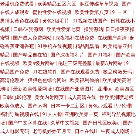
老湿机免费试看
|
欧美精品五区六区
|
麻豆传媟草草视频
|
国产
在线人成观看
|
蜜桃性爱在线视频
|
欧美性爱第八页
|
91一区二
|
男插女黄色在线看
|
黄色3级毛片
|
91视频在线国产
|
日韩在线小
视频
|
日韩AV资源网
|
欧美性爱第七页
|
操资源站
|
日日操夜夜操
蜜臀
|
国产成人免费网站
|
深夜福利在线免费
|
在线国产高清
|
超
碰香蕉亚洲香蕉
|
91手机在线视频
|
精品乱观看
|
欧美精品亚州
精品
|
国产精品自在拍
|
国产深夜福利片
|
国产91福利
|
国产欧美
在线视频
|
欧美a级片网站
|
伦理三级完整版
|
最新A片网站
|
91
精品国产免费
|
91在线软件
|
国产在线观看免费
|
极品粉嫩旡码
|
高清伦理片
|
狠狠色色综合网站
|
欧美福利偷拍
|
欧美做受高潮
潮喷
|
最新欧美性爱网址
|
在线国产亚洲图片
|
亚洲aa
|
欧美四区
|
日韩电影伦理
|
美女内射网页
|
成人高清在线
|
性欧美潮喷老师
|
欧美色成人
|
国产av网
|
日本一卡二新区
|
黄色av观看
|
97伦理
|
福利导航视频在线
|
91人人操
|
亚洲欧美第一页
|
福利导航视频地
址
|
国产中文字幕在线
|
久草中文视频
|
国产日韩区欧美a
|
国产
成人电影无码
|
老司机婷婷五月天
|
日本在线H
|
午夜成人剧场
|