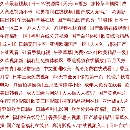
久草最新视频
|
日韩AV资源网
|
天美mv播放
|
操操草草插网
|
成
人肏逼视频不卡
|
宅男福利在线视频
|
国产成人无码片
|
欧美影
院日韩
|
午夜福利草莓在线
|
国产精品国产免费
|
91碰碰
|
日本一
级一区二区
|
97人人干人
|
91视频在线直播
|
国产激情在线观看
|
午夜福利一区
|
福利在线公开视频
|
国产白丝jk被
|
欧美综合精品
|
成人18
|
日韩无码专区
|
亚洲欧洲国产一区
|
人人91
|
超碰国产
在线观看
|
91看手机电视
|
午夜草草
|
免费xxxxx
|
欧美精品一级
|
久草视频新
|
福利社免费体验区
|
香蕉视频在线播放
|
五月天婷
婷青青
|
狠狠撸综合
|
中文亚洲欧美
|
高清免费在线观看
|
丁香五
月香
|
日本三级免费视频
|
AV天堂全黄
|
偷拍第一页
|
伦理片秋霞
电影
|
91偷拍操操操
|
五月激情婷婷小说
|
成年人免费在线看
|
欧
美日韩看片
|
成人三级片网站
|
人人操人人摸97
|
国产黄色毛片
|
午夜理论影院
|
欧美三区影院
|
探花精品福利在线
|
亚洲成a人片
|
亚洲欧美日韩a
|
日韩福利电影网
|
欧美婷婷午夜福利
|
日本五
级片
|
福利姬在线导航
|
香蕉伊思人视频
|
国产精品精品
|
青草久
操
|
国产精品福利在线
|
91高清影视
|
97在线视频入口
|
日韩自啪
|