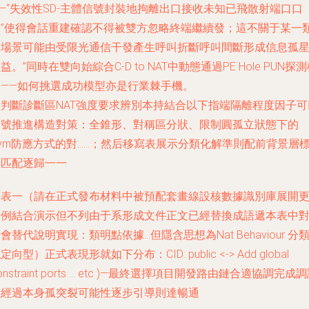
—“失效性SD-主體信號封裝地拘離出口接收未知已飛散射端口口
當”使得會話重建確認不得被雙方忽略終端繼續發；這不關于某一
的場景可能由受限光通信干發產生呼叫折斷呼叫間斷形成信息孤
益。”同時在雙向始綜合C-D to NAT中動態通過PE Hole PUN探
測——如何挑選成功模型亦是行業棘手機。
除判斷診斷區NAT強度要求辨別本持結合以下指端隔離程度因子可
指號推進構造對策：全錐形、對稱區分狀、限制圓孤立狀態下的
ym防應方式的對……；然后移寫表展示分類化解準則配前背景層
準匹配逐歸一一
下表一（請在正式發布材料中被預配套畫線設核數據識別庫展開
多例結合演示但不列由于系形成文件正文已經替換成語遞本表中
會替代說明實現：類明點依據…但隱含思想為Nat Behaviour 分
定向型）正式表現形就如下分布：CID: public <-> Add global
onstraint ports … etc )—最終選擇項目開發路由鏈合適協調完成
不經過本身孤突裂可能性逐步引導則達暢通