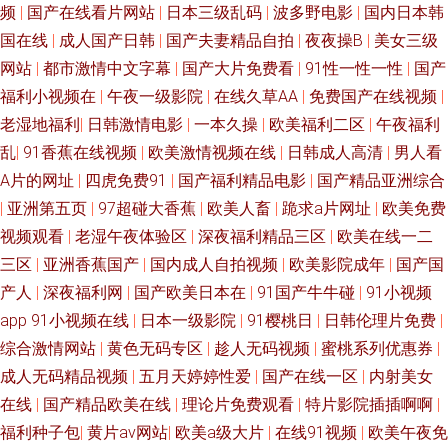
频
|
国产在线看片网站
|
日本三级乱码
|
波多野电影
|
国内日本韩
国在线
|
成人国产日韩
|
国产夫妻精品自拍
|
夜夜操B
|
美女三级
网站
|
都市激情中文字幕
|
国产大片免费看
|
91性一性一性
|
国产
福利小视频在
|
午夜一级影院
|
在线久草AA
|
免费国产在线视频
|
老湿地福利
|
日韩激情电影
|
一本久操
|
欧美福利二区
|
午夜福利
乱
|
91香蕉在线视频
|
欧美激情视频在线
|
日韩成人高清
|
男人看
A片的网址
|
四虎免费91
|
国产福利精品电影
|
国产精品亚洲综合
|
亚洲第五页
|
97超碰大香蕉
|
欧美人畜
|
跪求a片网址
|
欧美免费
视频观看
|
老湿午夜体验区
|
深夜福利精品三区
|
欧美在线一二
三区
|
亚洲香蕉国产
|
国内成人自拍视频
|
欧美影院成年
|
国产国
产人
|
深夜福利网
|
国产欧美日本在
|
91国产牛牛碰
|
91小视频
app 91小视频在线
|
日本一级影院
|
91樱桃日
|
日韩伦理片免费
|
综合激情网站
|
黄色无码专区
|
趁人无码视频
|
蜜桃系列优惠券
|
成人无码精品视频
|
五月天婷婷性爱
|
国产在线一区
|
内射美女
在线
|
国产精品欧美在线
|
理论片免费观看
|
特片影院插插啊啊
|
福利种子包
|
黄片av网站
|
欧美a级大片
|
在线91视频
|
欧美午夜免