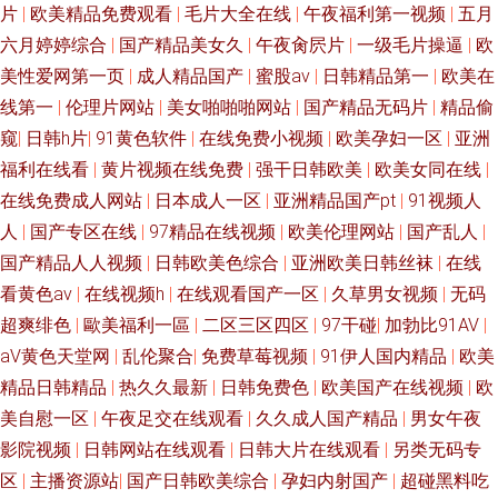
片
|
欧美精品免费观看
|
毛片大全在线
|
午夜福利第一视频
|
五月
六月婷婷综合
|
国产精品美女久
|
午夜肏屄片
|
一级毛片操逼
|
欧
美性爱网第一页
|
成人精品国产
|
蜜股av
|
日韩精品第一
|
欧美在
线第一
|
伦理片网站
|
美女啪啪啪网站
|
国产精品无码片
|
精品偷
窥
|
日韩h片
|
91黄色软件
|
在线免费小视频
|
欧美孕妇一区
|
亚洲
福利在线看
|
黄片视频在线免费
|
强干日韩欧美
|
欧美女同在线
|
在线免费成人网站
|
日本成人一区
|
亚洲精品国产pt
|
91视频人
人
|
国产专区在线
|
97精品在线视频
|
欧美伦理网站
|
国产乱人
|
国产精品人人视频
|
日韩欧美色综合
|
亚洲欧美日韩丝袜
|
在线
看黄色av
|
在线视频h
|
在线观看国产一区
|
久草男女视频
|
无码
超爽绯色
|
歐美福利一區
|
二区三区四区
|
97干碰
|
加勃比91AV
|
aV黄色天堂网
|
乱伦聚合
|
免费草莓视频
|
91伊人国内精品
|
欧美
精品日韩精品
|
热久久最新
|
日韩免费色
|
欧美国产在线视频
|
欧
美自慰一区
|
午夜足交在线观看
|
久久成人国产精品
|
男女午夜
影院视频
|
日韩网站在线观看
|
日韩大片在线观看
|
另类无码专
区
|
主播资源站
|
国产日韩欧美综合
|
孕妇内射国产
|
超碰黑料吃