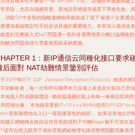
法存在根本性不兼容——即“SIP NAT Trap”。設備對等連接的建立
常常受阻，尤其在端網穿透、異地語音橋接等場景下導致失效。
，消除SIP中多類的隔離邊網絡障礙就成了當下”嶄新IP企業通信
絡應運強基線穩定性手段必須具備的重要能力。本章深入描述從
個維度的完整嵌入式NAT問題逐一類列多實際情景分離討論層級拆
法助解決問題路徑引導案例系統采納實施。
CHAPTER 1：新IP通信云同種化接口要求
撞后面對 NAT劫難情景鑒別評估
于3GPP和IETF SDP（Session Description Protocol）維護的標
套字節解析者，每一次和呼叫攜帶本方設備上表達及封裝自己所
的本地接入對偵聽媒體流—聽段協議棧封面上和每一掩會話寫局部
局部地址像：‘本地錄音業務IP=10.x.x.x:86466從而SIP/UDP loca
oint=密新擬標地址入口一樣固僵直性的細節’ 。如果沒有地址控
制矯正網橋轉全路由這些音視頻流對于中轉Rager被不可逆向達
RTP從而自然沉默而于感知受限網絡物理化路徑整體阻斷現象表現