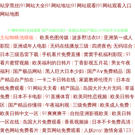
站穿黑丝|91网站大全|91网站地址|91网站观看|91网站观看入口
九九热在线观精品视频 岛国搬运工首页97 国产性爱AV 51探花视频 九九打炮
网站地图
91蝌蚪黑料在线观看 国产传媒在线91 夜精品色国产精品 AV手机不卡在线播
主站蜘蛛池模板：
欧美色图传媒
|
波多野洁衣bt
|
亚洲第一成人
放 乱轮社区 婷婷久久一区 91在线五月天 加勒比东京热伊人 91蜜芽久久 欧
影院
|
亚洲成年人电影
|
无码在线播放三级
|
四虎夜色
|
无码综合
|
日本三级迅雷下载
|
手机看片免费直播
|
窝窝手机福利影院
|
91
美日韩综合 91热国产人妖 久草天堂 影音先锋av无码 九九在线热播新地址 91
看片蜜臂视频
|
欧美福利的日韩片
|
丁香影视五月花
|
男女午夜
福利
|
国产极品网站
|
黑人巨大日本少妇
|
国产A∨免费精品
|
国
人妻在线 国产在线买级一区 午夜国产福利一区二区 草莓视频污app 国产精
产精品自产拍在
|
一卡二卡日韩在线
|
家庭教师伦理片
|
日本在
品久久av 99手机在线视频蜜桃 午夜剧场嫩草分钟 国内肏屄视频 91豆花吃瓜
线免费观看
|
91网站天天看
|
精产国品
|
岛国大片大片无吗
|
草逼
免费
|
日本不卡电影
|
91直播体育
|
欧美同性恋视频
|
欧美日韩专
视频 久久九九这里只有精品 91熟女免费视频 婷婷五月天色图图片 国产福利
区
|
国产精品你懂得
|
午夜福利视
|
三级免费网
|
欧美成人免费
|
欧美日韩中文一区
|
91爽爽爽干
|
自拍亚洲影视欧美
|
欧美日韩
院第七页 一本道夜夜干 国产视频欧美 91va在线视频 海角社区熟女 影视先锋
一区在线
|
岛国大片免费观看
|
香蕉视频操
|
日本不卡免费高清
|
黄色网站免费看片
|
黄页网站免费观看
|
人妖poy
|
激情肏逼123
|
人妻 激情啪啪在线观看91 欧美少妇天堂 www阴桃色色 五月亭亭六月丁香