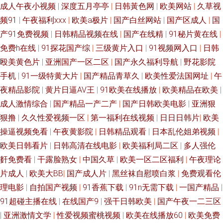
成人午夜小视频
|
深度五月亭亭
|
日韩黃色网
|
欧美网站
|
久草视
频91
|
午夜福利xxx
|
欧美a极片
|
国产白丝网站
|
国产区成人
|
国
国产内射91 亚洲综合小说网 久槽影院 91国精产 免费AV试看 97热视频 人人
产91免费视频
|
日韩精品视频在线
|
国产在线精
|
91秘片黄在线
|
妻人人艹 变态另类欧美 日本色色在线 俺也去伦理资源站 欧美色图宗合网 中
免费h在线
|
91探花国产综
|
三级黄片入口
|
91视频网入口
|
日韩
殴美黄色片
|
亚洲国产一区二区
|
国产永久福利导航
|
野花影院
文字幕国内不卡 AV网站网址黄 免费三级成人网址 91视频网址在线观看 亚洲
手机
|
91一级特黄大片
|
国产精品青草久
|
欧美性爱法国网址
|
午
夜精品影院
|
黄片日逼AV王
|
91欧美在线播放
|
欧美精品在欧美
|
九九精品视频 国产麻豆毛片视频 三级黄色免费观看 a片人与兽视频 久热草无
成人激情综合
|
国产精品一产二产
|
国产日韩欧美电影
|
亚洲狠
狠撸
|
久久性爱视频一区
|
第一福利在线视频
|
日日日韩片
|
欧美
码 91精品人 精品国产资源 91电影天堂在线污 青青草社区伊人 午夜剧场爱爱
操逼视频免看
|
午夜黄影院
|
日韩精品观看
|
日本乱伦姐弟视频
|
东方伊人日韩无码91 五月天资源网 91福利视频无毒不卡 国产高清地址一二
欧美日韩看片
|
日韩高清在线电影
|
欧美福利局二区
|
多人强伦
姧免费看
|
干露脸熟女
|
中国久草
|
欧美一区二区福利
|
午夜理论
三 91九成九色蝌蚪在线 蜜桃成人免费 91豆花网站免费观看 国产综合久蜜芽
片成人
|
欧美大BB
|
国产成人片
|
黑丝袜自慰喷白浆
|
免费观看伦
理电影
|
自拍国产视频
|
91香蕉下载
|
91n无需下载
|
一国产精品
|
香蕉在线 大香蕉伊人色 91人妻人人干 欧美性交A 91香蕉在线播放 91做爱官
91超碰主播在线
|
在线国产9
|
强干日韩欧美
|
国产午夜一二三区
|
亚洲激情文学
|
性爱视频蜜桃视频
|
欧美在线播放60
|
欧美免费
方网站 91大神看片网 久久精品久久 91看片兔费 无码网止三级 国产精品传媒