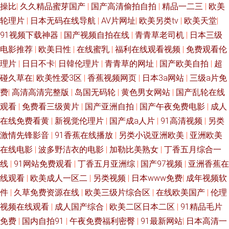
操比
|
久久精品蜜芽国产
|
国产高清偷拍自拍
|
精品一二三
|
欧美
轮理片
|
日本无码在线导航
|
AV片网址
|
欧美另类tv
|
欧美天堂
|
欧日一二区午夜福利 91黄色入囗 婷婷五月深深爱 九九伦子片 蜜桃社一区二
91视频下载神器
|
国产视频自拍在线
|
青青草老司机
|
日本三级
电影推荐
|
欧美日性
|
在线蜜乳
|
福利在线观看视频
|
免费观看伦
区 wwwcom黄色 欧美自慰色图 久久人妻 国产区精品 91色色导航 亚洲无码
理片
|
日日不卡
|
日韓伦理片
|
青青草的网址
|
国产欧美自拍
|
超
韩日影院 91shiping在线 人妖伪娘 国产精品极品久久 岛国成人福利影院 精
碰久草在
|
欧美性爱3区
|
香蕉视频网页
|
日本3a网站
|
三级a片免
费
|
高清高清完整版
|
岛国无码轮
|
黄色男女网站
|
国产乱轮在线
品亚洲无码一区二区 亚洲天堂久久在线 草莓视频导航 91看片app 五月婷丁
观看
|
免费看三级黄片
|
国产亚洲自拍
|
国产午夜免费电影
|
成人
在线免费看黄
|
新视觉伦理片
|
国产成a人片
|
91高清视频
|
另类
香 老司机福利社在线下载 亚洲婷日韩欧美 青青草大香蕉伊人av 国产92视频
激情先锋影音
|
91香蕉在线播放
|
另类小说亚洲欧美
|
亚洲欧美
在线电影
|
波多野洁衣的电影
|
加勒比美熟女
|
丁香五月综合一
91视频日韩经典 亚州九十一区 91激情网 91福利导航大香蕉 丝袜诱惑AV网
线
|
91网站免费观看
|
丁香五月亚洲综
|
国产97视频
|
亚洲香蕉在
线观看
|
欧美成人一区二
|
另类视频
|
日本www免费
|
成年视频软
站 色色天堂 欧美专区手机在线 激情文学亚五月 91在线呦 91大神草莓视频在
件
|
久草免费资源在线
|
欧美三级片综合区
|
在线欧美国产
|
伦理
线观看 丝袜妈妈舔穴穴 久草九九 不卡午夜东京热 91大神免费在线 91后入jk
视频在线观看
|
成人国产综合
|
欧美二区日本二区
|
91精品毛片
免费
|
国内自拍91
|
午夜免费福利密臀
|
91最新网站
|
日本高清一
国产91在线播 AV婷婷网 影音先锋AV成人片 久久天堂久久人妻 av好福利 91