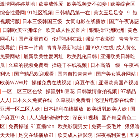
激情网婷婷基地
|
欧美成性爱
|
欧美视频妻不如妾
|
欧美综合区
|
综合性爱网
|
91社区视频
|
日韩精品第一在
|
美女玉足足交
|
91短
视频污版
|
日本三级韩国三级
|
女同电影在线播放
|
国产午夜诱惑
|
日韩欧美亚洲综合
|
欧美成人性爱图片
|
狠狠操亚洲欧洲
|
黄色
网毛片
|
国产亚洲首页
|
伦理福利在线
|
强乱午夜影院
|
青青草在
线导航
|
日本一片黄
|
青青草最新地址
|
国99久9在线
|
成人黄色
免费网站
|
最新欧美性爱网址
|
欧美乱伦日韩
|
亚洲欧美日韩吃
瓜
|
久草的视频免费看
|
操碰干在线视频
|
日本高清一级
|
午夜福
利95
|
国产精品欢迎观看
|
国内自拍青青草
|
国产美女裸身网站
|
欧美WWW片
|
操碰免费在线视频
|
麻豆午夜
|
亚洲欧美国产视频
|
一区二区三区色欲
|
操骚射fu豆花
|
日韩激情偷拍视频
|
97精品
人人
|
日本久久免费在线
|
久草视屏免费看
|
伦理片电影在线看
|
亚洲一区二区人妖
|
日本福利在线播放
|
欧美爆乳欧美人妖
|
国
产麻豆91久
|
人人澡超碰碰中文
|
深夜91视频
|
国产精品黄色二
区
|
免费操碰
|
91直播nba
|
欧美影院男女
|
免费一级毛片
|
狠狠噜
天天噜
|
足交在线播放91
|
欧美成人福影院
|
深夜福利黄色
|
五月