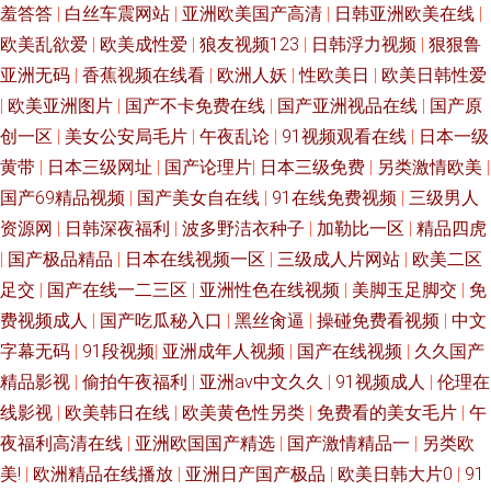
羞答答
|
白丝车震网站
|
亚洲欧美国产高清
|
日韩亚洲欧美在线
|
欧美乱欲爱
|
欧美成性爱
|
狼友视频123
|
日韩浮力视频
|
狠狠鲁
欧美色网国产探花 91青青搞 欧美亚一二三 福利社午夜剧场成人区 东京热女
亚洲无码
|
香蕉视频在线看
|
欧洲人妖
|
性欧美日
|
欧美日韩性爱
|
欧美亚洲图片
|
国产不卡免费在线
|
国产亚洲视品在线
|
国产原
人天堂 91探花黑丝在线 伊人大香蕉AV网站 狼人久久伊人 91免费公开视频
创一区
|
美女公安局毛片
|
午夜乱论
|
91视频观看在线
|
日本一级
国产先锋AV 92福利看看 91作爱 wwwsss黄色电影 91网免费看嫩草 亚洲色
黄带
|
日本三级网址
|
国产论理片
|
日本三级免费
|
另类激情欧美
|
国产69精品视频
|
国产美女自在线
|
91在线免费视频
|
三级男人
图欧美色图天美 欧美Sm变态在线视频 国产91视频 91视频在线网址 婷婷超
资源网
|
日韩深夜福利
|
波多野洁衣种子
|
加勒比一区
|
精品四虎
|
国产极品精品
|
日本在线视频一区
|
三级成人片网站
|
欧美二区
碰 国产色播放 91青青艹 日韩私拍AV 欧美性爱1区 国产精品久久… 91探花在
足交
|
国产在线一二三区
|
亚洲性色在线视频
|
美脚玉足脚交
|
免
费视频成人
|
国产吃瓜秘入口
|
黑丝肏逼
|
操碰免费看视频
|
中文
线 天天干天天干 韩日VT色情网站 深爱激情激动网 韩国AA毛片 91色啦自拍
字幕无码
|
91段视频
|
亚洲成年人视频
|
国产在线视频
|
久久国产
97肏屄 91福利视频在线播放 91N成人 欧美不卡的 91无码人妻传谋tv 青青草
精品影视
|
偷拍午夜福利
|
亚洲av中文久久
|
91视频成人
|
伦理在
线影视
|
欧美韩日在线
|
欧美黄色性另类
|
免费看的美女毛片
|
午
国拍2019 白丝中出在线观看 91妻激情 熟女二区国产 欧美www视 日韩无码
夜福利高清在线
|
亚洲欧国国产精选
|
国产激情精品一
|
另类欧
美!
|
欧洲精品在线播放
|
亚洲日产国产极品
|
欧美日韩大片0
|
91
无卡 一级片秋霞黄色网 性爱视屏网站 海角社区国产精伦 亚洲精品国产成人