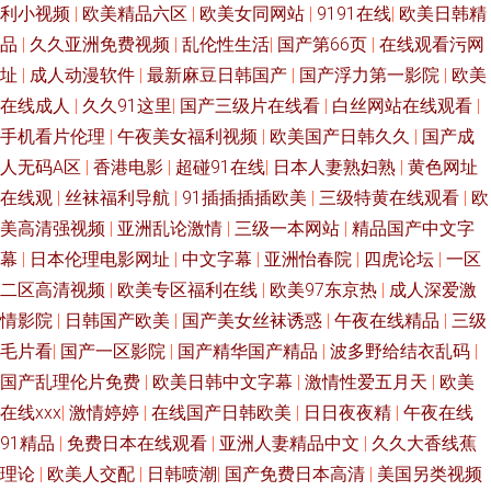
利小视频
|
欧美精品六区
|
欧美女同网站
|
9191在线
|
欧美日韩精
品
|
久久亚洲免费视频
|
乱伦性生活
|
国产第66页
|
在线观看污网
址
|
成人动漫软件
|
最新麻豆日韩国产
|
国产浮力第一影院
|
欧美
在线成人
|
久久91这里
|
国产三级片在线看
|
白丝网站在线观看
|
手机看片伦理
|
午夜美女福利视频
|
欧美国产日韩久久
|
国产成
人无码A区
|
香港电影
|
超碰91在线
|
日本人妻熟妇熟
|
黄色网址
在线观
|
丝袜福利导航
|
91插插插插欧美
|
三级特黄在线观看
|
欧
美高清强视频
|
亚洲乱论激情
|
三级一本网站
|
精品国产中文字
幕
|
日本伦理电影网址
|
中文字幕
|
亚洲怡春院
|
四虎论坛
|
一区
二区高清视频
|
欧美专区福利在线
|
欧美97东京热
|
成人深爱激
情影院
|
日韩国产欧美
|
国产美女丝袜诱惑
|
午夜在线精品
|
三级
毛片看
|
国产一区影院
|
国产精华国产精品
|
波多野给结衣乱码
|
国产乱理伦片免费
|
欧美日韩中文字幕
|
激情性爱五月天
|
欧美
在线xxx
|
激情婷婷
|
在线国产日韩欧美
|
日日夜夜精
|
午夜在线
91精品
|
免费日本在线观看
|
亚洲人妻精品中文
|
久久大香线蕉
理论
|
欧美人交配
|
日韩喷潮
|
国产免费日本高清
|
美国另类视频