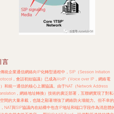
引言
傳統企業通信網絡向IP化轉型過程中，SIP（Session Initiation
rotocol，會話初始協議）已成為VoIP（Voice over IP，網絡電
）和統一通信的核心上層協議。由于NAT（Network Address
ranslation，網絡地址轉換）技術的廣泛部署，互聯網實現了對私
IP空間的大量承載，也隨之顯著增強了網絡防火墻能力。但不幸的
，NAT與SIP協議內在結構中包含IP地址和端口字段作為消息體