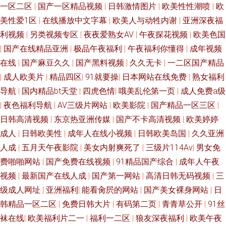
一区二区
|
国产一区精品视频
|
日韩激情图片
|
欧美性性潮喷
|
欧
美性爱1区
|
在线播放中文字幕
|
欧美人与动牲内谢
|
亚洲深夜福
影音先锋av中文 狠狠操网址 91星空 人妖操妇幼 日本123不卡 91国产极品丝
利视频
|
另类视频专区
|
夜夜爱熟女AV
|
午夜探花视频
|
欧美色国
袜女 国产91色在线观看 色猫tⅴ 91福利视频导航网 超碰导航瑟瑟 人人肏肏
|
国产在线精品亚洲
|
极品午夜福利
|
午夜福利你懂得
|
成年视频
在线
|
国产麻豆久久
|
国产黑料视频
|
久久无卡
|
一二区国产精品
欧美韩日色 肏屄基地 亚洲另类在线观看 国产成人精品久久 1024看片色 黑丝
|
成人欧美片
|
精品四区
|
91就要操
|
日本网站在线免费
|
熟女福利
导航
|
国内精品bt天堂
|
四虎色情
|
哦美乱伦第一页
|
成人免费a级
喷水 99微拍福利视频 五月天成人导航 成人免费网站在线入口 国产黄a三级
|
夜色福利导航
|
AV三级片网站
|
欧美影院
|
国产精品一区三区
|
日韩高清视频
|
东京热亚洲传媒
|
国产不卡高清视频
|
欧美婷婷
三级三级 91麻豆红杏天美 老司机午夜开放 影音先锋电影变态 黄色网页版
成人
|
日韩欧美性
|
成年人在线小视频
|
日韩欧美岛国
|
久久亚洲
人成
|
五月天午夜影院
|
美女内射爽死了
|
三级片114Av
|
男女免
avtt去干网 伊人在线香蕉久9 精品老司机 伊人WWW在线 91午夜福利 影音先
费啪啪网站
|
国产免费在线视频
|
91精品国产综合
|
成年人午夜
锋AV草莓 东方Va黑人 加勒比综合色网 91刺激网站 超碰91成人 91操碎 欧美
视频
|
最新国产在线人成
|
国产第一网站
|
高清日韩无码视频
|
三
级成人网址
|
亚洲福利
|
能看肏屄的网站
|
国产美女裸身网站
|
日
另类专区 97日韩 天天看夜夜撸 韩国三极毛片 91久久国产福利导航 97资源
韩精品一区二区
|
免费日韩大片
|
有码第二页
|
青青草公开
|
91丝
袜在线
|
欧美福利片二一
|
福利一二区
|
狼友深夜福利
|
欧美午夜
站在线 先锋制服丝袜人妻 东方va一区二区 欧美人妖撸管 91九色双飞 日韩国