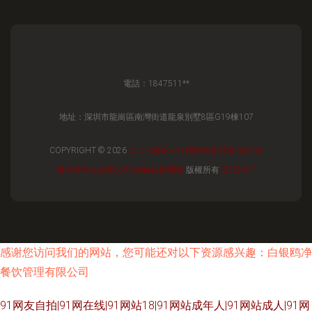
電話：1847511**
地址：深圳市龍崗區南灣街道龍泉別墅8區G19棟107
COPYRIGHT © 2026
M.CFINHR.CN
網絡技術開發
深圳市
贏時空科技有限公司
網絡技術開發
版權所有
SITEMAP
感谢您访问我们的网站，您可能还对以下资源感兴趣：白银鸥净
餐饮管理有限公司
91网友自拍|91网在线|91网站18|91网站成年人|91网站成人|91网