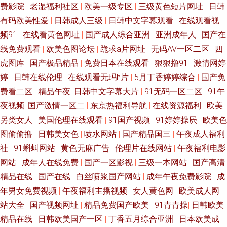
费影院
|
老湿福利社区
|
欧美一级专区
|
三级黄色短片网址
|
日韩
有码欧美性爱
|
日韩成人三级
|
日韩中文字幕观看
|
在线观看视
频91
|
在线看黄色网址
|
国产成人综合亚洲
|
亚洲成年人
|
国产在
线免费观看
|
欧美色图论坛
|
跪求a片网址
|
无码AV一区二区
|
四
虎图库
|
国产极品精品
|
免费日本在线观看
|
狠狠撸91
|
激情网婷
婷
|
日韩在线伦理
|
在线观看无玛h片
|
5月丁香婷婷综合
|
国产免
费看二区
|
精品午夜
|
日韩中文字幕大片
|
91无码一区二区
|
91午
夜视频
|
国产激情一区二
|
东京热福利导航
|
在线资源福利
|
欧美
另类女人
|
美国伦理在线观看
|
91国产视频
|
91婷婷操屄
|
欧美色
图偷偷撸
|
日韩美女色
|
喷水网站
|
国产精品国三
|
午夜成人福利
社
|
91蝌蚪网站
|
黄色无麻广告
|
伦理片在线网站
|
午夜福利电影
网站
|
成年人在线免费
|
国产一区影视
|
三级一本网站
|
国产高清
精品在线
|
国产在线
|
白丝喷浆国产网站
|
成年午夜免费影院
|
成
年男女免费视频
|
午夜福利主播视频
|
女人黄色网
|
欧美成人网
站大全
|
国产视频网址
|
精品免费国产欧美
|
91青青操
|
日韩欧美
精品在线
|
日韩欧美国产一区
|
丁香五月综合亚洲
|
日本欧美成
|