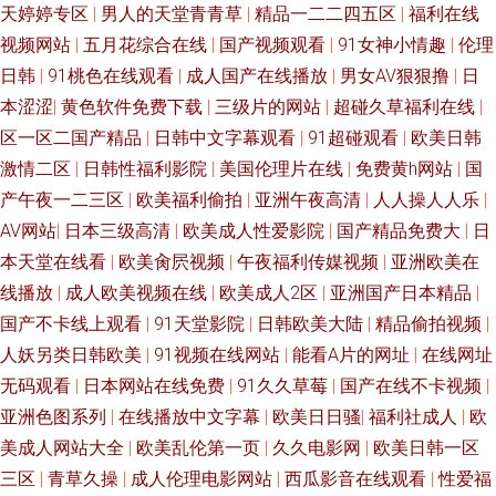
天婷婷专区
|
男人的天堂青青草
|
精品一二二四五区
|
福利在线
视频网站
|
五月花综合在线
|
国产视频观看
|
91女神小情趣
|
伦理
日韩
|
91桃色在线观看
|
成人国产在线播放
|
男女AV狠狠撸
|
日
本涩涩
|
黄色软件免费下载
|
三级片的网站
|
超碰久草福利在线
|
区一区二国产精品
|
日韩中文字幕观看
|
91超碰观看
|
欧美日韩
激情二区
|
日韩性福利影院
|
美国伦理片在线
|
免费黄h网站
|
国
产午夜一二三区
|
欧美福利偷拍
|
亚洲午夜高清
|
人人操人人乐
|
AV网站
|
日本三级高清
|
欧美成人性爱影院
|
国产精品免费大
|
日
本天堂在线看
|
欧美肏屄视频
|
午夜福利传媒视频
|
亚洲欧美在
线播放
|
成人欧美视频在线
|
欧美成人2区
|
亚洲国产日本精品
|
国产不卡线上观看
|
91天堂影院
|
日韩欧美大陆
|
精品偷拍视频
|
人妖另类日韩欧美
|
91视频在线网站
|
能看A片的网址
|
在线网址
无码观看
|
日本网站在线免费
|
91久久草莓
|
国产在线不卡视频
|
亚洲色图系列
|
在线播放中文字幕
|
欧美日日骚
|
福利社成人
|
欧
美成人网站大全
|
欧美乱伦第一页
|
久久电影网
|
欧美日韩一区
三区
|
青草久操
|
成人伦理电影网站
|
西瓜影音在线观看
|
性爱福