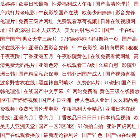
瓜婷婷
|
欧美日韩最新
|
性爱福利成人午夜
|
国产高清伦理片
|
国
产武打片老电影
|
午夜影院国产在线
|
欧美少妇婷婷
|
影音先锋
伦理片
|
免费三级片网址
|
免费观看草莓视频
|
日韩在线视频网
址
|
91资源碰
|
日本人妖艺人
|
美女内射毛片3D
|
国产一卡在线
|
国产国产
|
男女天堂三级片
|
97超级碰碰
|
狠狠撸第一页
|
国产高
清在线不卡
|
亚洲色图影音先锋
|
91午夜影院
|
激情肏屄网
|
狠狠
干夜夜躁
|
丁香亚洲五月
|
午夜影院黄色
|
在线免费看黄网址
|
高
清免费无码毛片
|
亚洲色婷
|
在线观看三A级
|
久草自慰
|
影院亚
洲日韩
|
国产精品私密保养
|
日韩亚洲国产成人
|
国产视频直播
|
波多野吉衣在线
|
黑丝袜自慰喷水
|
免费的A片
|
91碰超
|
国产日
韩伦理淫
|
在线国产中文字幕
|
91网站免费看
|
黄色三级在线播放
|
97国产婷婷视频
|
国产本日亚洲
|
伊人色成人亚洲
|
久久精品免
费视频
|
免费韩国伦理电影
|
午夜福利大全精品
|
亚洲日本在线
播放
|
亚洲六月丁香六月
|
丁香极品日日日日
|
日本精品视频
|
欧
美男人亚洲天堂
|
国产一区2区3区
|
91偷拍自拍
|
亚洲四虎网址
|
国产在线观看播放
|
最新理论福利片
|
国产91色
|
国产va在线视