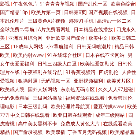
影视
|
午夜色色片
|
91青青青草视频
|
国产乱伦一区
|
欧美色综合
|
国产精品18p
|
欧美片第一页
|
日韩第8页
|
国产视频在线视频
|
日
产欧美性爱免费 欧美日韩色图成人网 成人做爱免费导航网 香蕉伊人亚洲 欧
本乱伦理片
|
三级黄色A片视频
|
超碰91手机
|
高清av一区二区
|
美www女同 91vv免费看片蜜桃 欧美亚洲日精品 超碰c人人操 91不用下载免
全球免费av导航
|
A片免费看网址
|
日本精品在线播放
|
四虎永久
美
|
亚洲五月综合网
|
亚洲欧美国产综合
|
欧美中文
|
欧美日韩二
费观看 女人天堂男人天堂AV 91在线精品视频观看 亚洲第一夜 激情网站在线
三区
|
18成年人网站
|
小x导航福利
|
日韩无码喷潮片
|
精品日韩
欧美
|
欧美内射www
|
91在线综合社区
|
日本在线不卡网站
|
男
免费 欧日美不卡 成人男人天堂91 91V久久影院 欧美精品久久 www操逼肏肏
女午夜爱爱福利
|
日韩三四级大白逼
|
欧美性爱加勒比
|
日韩伦
理片在线
|
午夜福利在线导航
|
91香蕉视频污
|
四虎乱伦
|
人兽性
逼肏逼 91青青草 色婷婷亚洲精品 91工厂熟女露脸 久久青青草大香蕉 俺来也
受视频
|
狠操射逼
|
无码视频一区
|
亚洲视频福利
|
欧美黄片区
|
欧美成人院
|
国外人妖网站
|
东京热无码专区
|
久久人人97超碰
|
听听婷 亚洲天堂手机网 九一在线网止 91网站国产 色情在线观看91 东京热av
无码免费精品
|
三级网站播放
|
福利资源在线观看
|
免费韩国伦
影院 91传媒视频在线看 男人天堂AV三级片 国产精品九九精品 91网站高清免
理电影
|
日本三级乱码
|
欧美伦理片导航页
|
爱豆传媒www
|
欧美
777
|
中文日韩在线观看
|
欧亚日韩在线观看
|
成年三级网站
|
四
费观看 一本道娱乐网 91九成九色蝌蚪在线 探花视频91 黄色毛片久久 91试
虎蜜桃
|
高中美女黑料不卡
|
免费成人黄色大片
|
在线观看欧美
精品
|
国产偷录视频
|
欧美双插
|
丁香五月无码视频
|
欧美精品羞
香蕉视频 欧美好色综合区 欧美不卡的 肏屄系列 丝袜美女足交视频 精品久久